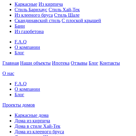
Каркасные
Из кирпича
Cтиль Барнхаус
Стиль Хай-Тек
Из клееного бруса
Стиль Шале
Скандинавский стиль
С плоской крышей
Бани
Из газобетона
F.A.Q
О компании
Блог
Главная
Наши объекты
Ипотека
Отзывы
Блог
Контакты
О нас
F.A.Q
О компании
Блог
Проекты домов
Каркасные дома
Дома из кирпича
Дома в стиле Хай-Тек
Дома из клееного бруса