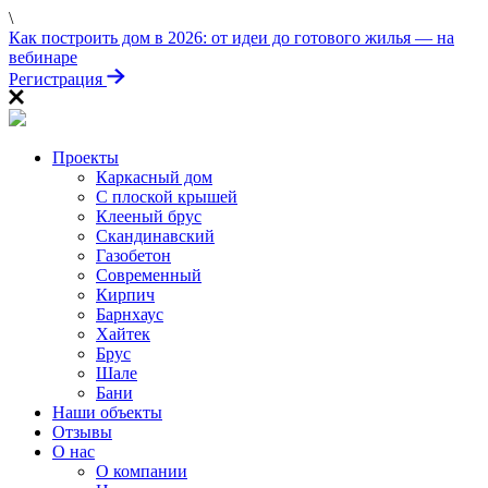
\
ПРОЙДИТЕ ТЕСТ
Как построить дом в 2026: от идеи до готового жилья — на
«Заберите выгоду!»
вебинаре
Регистрация
Проекты
Каркасный дом
С плоской крышей
Клееный брус
Скандинавский
Газобетон
Современный
Кирпич
Барнхаус
Хайтек
Брус
Шале
Бани
Наши объекты
Отзывы
О нас
О компании