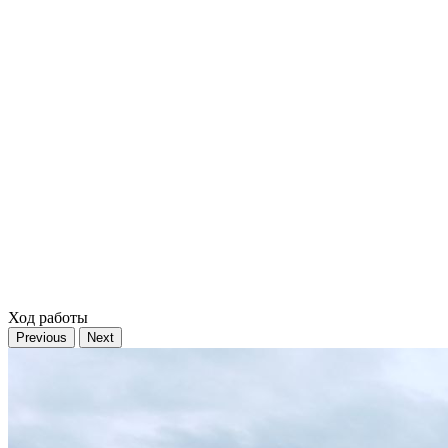
Ход работы
Previous
Next