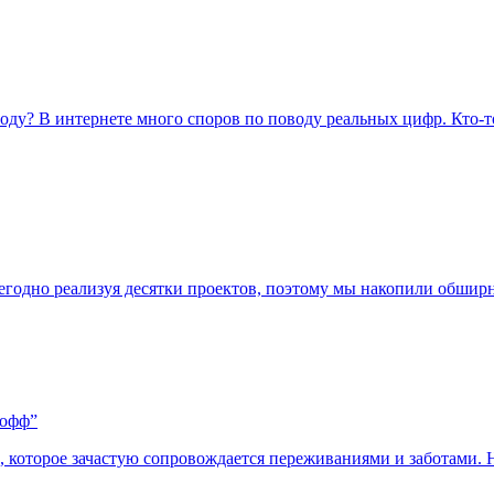
ду? В интернете много споров по поводу реальных цифр. Кто-то 
жегодно реализуя десятки проектов, поэтому мы накопили обшир
кофф”
е, которое зачастую сопровождается переживаниями и заботами.