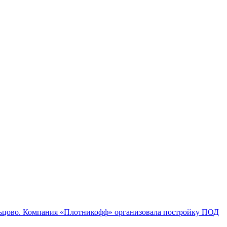
ольцово. Компания «Плотникофф» организовала постройку ПОД