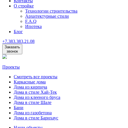
Контакты
О стройке
Технологии строительства
Архитектурные стили
F.A.Q
Ипотека
Блог
+7
.
383
.
383
.
21
.
08
Заказать
звонок
Проекты
Смотреть все проекты
Каркасные дома
Дома из кирпича
Дома в стиле Хай-Тек
Дома из клееного бруса
Дома в стиле Шале
Бани
Дома из газобетона
Дома в стиле Барнхаус
Наши объекты