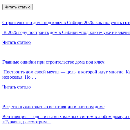
Читать статью
Строительство дома под ключ в Сибири 2026: как получить гот
В 2026 году построить дом в Сибири «под ключ» уже не значит
Читать статью
Главные ошибки при строительстве дома под ключ
Построить дом своей мечты — цель, к которой идут многие. К
новоселья. Но,…
Читать статью
Все, что нужно знать о вентиляции в частном доме
Вентиляция — одна из самых важных систем в любом доме, и е
«Турков», рассмотрим…