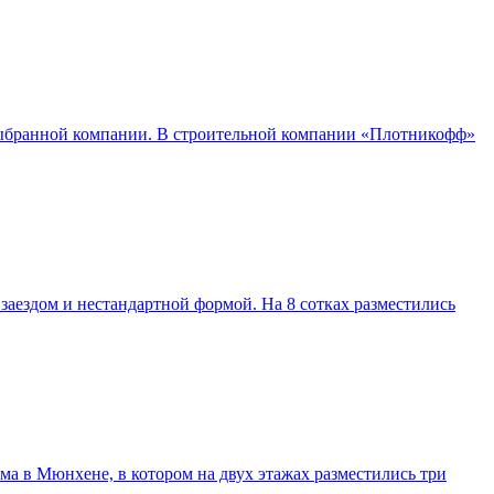
 выбранной компании. В строительной компании «Плотникофф»
аездом и нестандартной формой. На 8 сотках разместились
а в Мюнхене, в котором на двух этажах разместились три