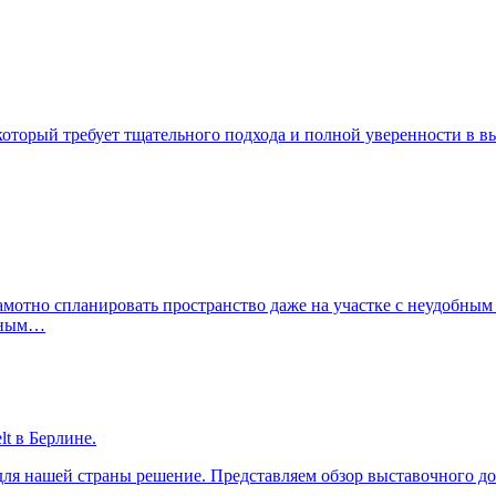
 который требует тщательного подхода и полной уверенности в
отно спланировать пространство даже на участке с неудобным з
енным…
lt в Берлине.
ля нашей страны решение. Представляем обзор выставочного дом