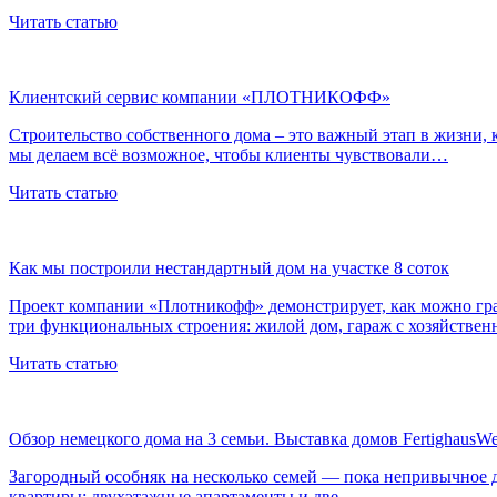
Читать статью
Клиентский сервис компании «ПЛОТНИКОФФ»
Строительство собственного дома – это важный этап в жизни,
мы делаем всё возможное, чтобы клиенты чувствовали…
Читать статью
Как мы построили нестандартный дом на участке 8 соток
Проект компании «Плотникофф» демонстрирует, как можно грам
три функциональных строения: жилой дом, гараж с хозяйств
Читать статью
Обзор немецкого дома на 3 семьи. Выставка домов FertighausWe
Загородный особняк на несколько семей — пока непривычное д
квартиры: двухэтажные апартаменты и две…