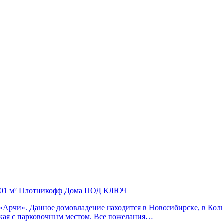
» 101 м² Плотникофф Дома ПОД КЛЮЧ
т «Арчи». Данное домовладение находится в Новосибирске, в К
ская с парковочным местом. Все пожелания…