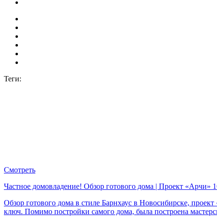
Теги:
Смотреть
Частное домовладение! Обзор готового дома | Проект «Арчи
Обзор готового дома в стиле Барнхаус в Новосибирске, проек
ключ. Помимо постройки самого дома, была построена мастер