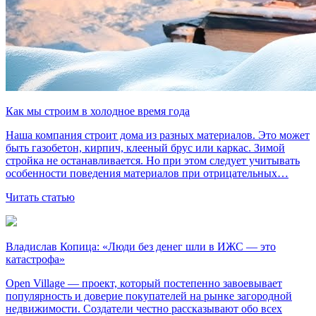
Как мы строим в холодное время года
Наша компания строит дома из разных материалов. Это может
быть газобетон, кирпич, клееный брус или каркас. Зимой
стройка не останавливается. Но при этом следует учитывать
особенности поведения материалов при отрицательных…
Читать статью
Владислав Копица: «Люди без денег шли в ИЖС — это
катастрофа»
Open Village — проект, который постепенно завоевывает
популярность и доверие покупателей на рынке загородной
недвижимости. Создатели честно рассказывают обо всех