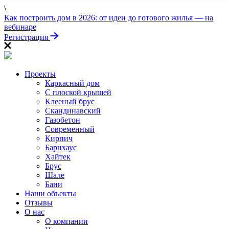
\
ПРОЙДИТЕ ТЕСТ
Как построить дом в 2026: от идеи до готового жилья — на
«Заберите выгоду!»
вебинаре
Регистрация
Проекты
Каркасный дом
С плоской крышей
Клееный брус
Скандинавский
Газобетон
Современный
Кирпич
Барнхаус
Хайтек
Брус
Шале
Бани
Наши объекты
Отзывы
О нас
О компании