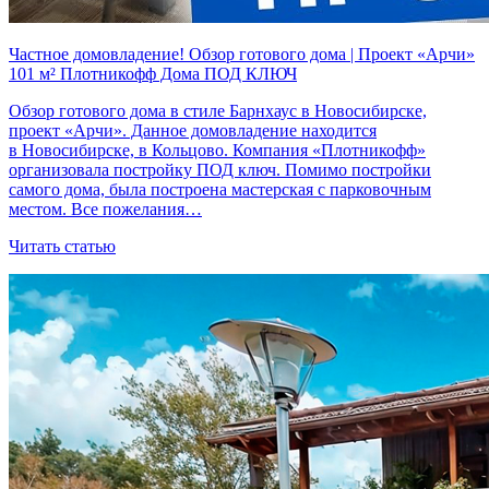
Частное домовладение! Обзор готового дома | Проект «Арчи»
101 м² Плотникофф Дома ПОД КЛЮЧ
Обзор готового дома в стиле Барнхаус в Новосибирске,
проект «Арчи». Данное домовладение находится
в Новосибирске, в Кольцово. Компания «Плотникофф»
организовала постройку ПОД ключ. Помимо постройки
самого дома, была построена мастерская с парковочным
местом. Все пожелания…
Читать статью