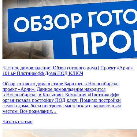
Частное домовладение! Обзор готового дома | Проект «Арчи»
101 м² Плотникофф Дома ПОД КЛЮЧ
Обзор готового дома в стиле Барнхаус в Новосибирске,
проект «Арчи». Данное домовладение находится
в Новосибирске, в Кольцово. Компания «Плотникофф»
организовала постройку ПОД ключ. Помимо постройки
самого дома, была построена мастерская с парковочным
местом. Все пожелания…
Читать статью