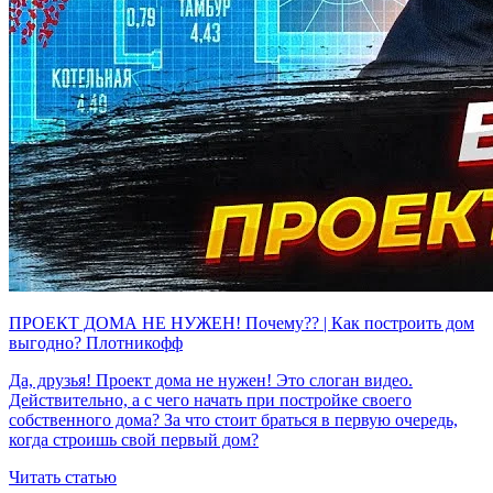
ПРОЕКТ ДОМА НЕ НУЖЕН! Почему?? | Как построить дом
выгодно? Плотникофф
Да, друзья! Проект дома не нужен! Это слоган видео.
Действительно, а с чего начать при постройке своего
собственного дома? За что стоит браться в первую очередь,
когда строишь свой первый дом?
Читать статью