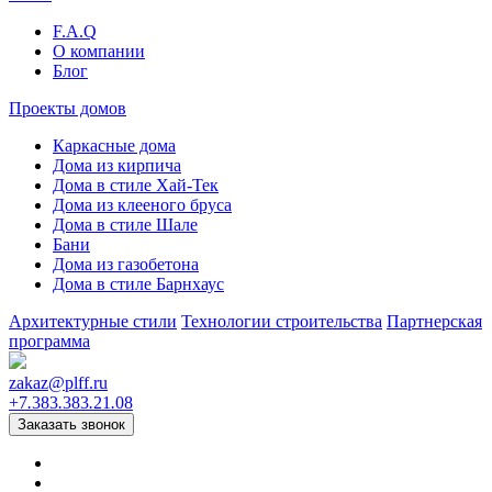
F.A.Q
О компании
Блог
Проекты домов
Каркасные дома
Дома из кирпича
Дома в стиле Хай-Тек
Дома из клееного бруса
Дома в стиле Шале
Бани
Дома из газобетона
Дома в стиле Барнхаус
Архитектурные стили
Технологии строительства
Партнерская
программа
zakaz
@
plff.ru
+7
.
383
.
383
.
21
.
08
Заказать звонок