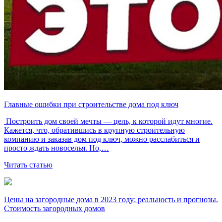
Главные ошибки при строительстве дома под ключ
Построить дом своей мечты — цель, к которой идут многие.
Кажется, что, обратившись в крупную строительную
компанию и заказав дом под ключ, можно расслабиться и
просто ждать новоселья. Но,…
Читать статью
Цены на загородные дома в 2023 году: реальность и прогнозы.
Стоимость загородных домов