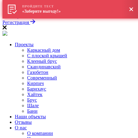
\
ПРОЙДИТЕ ТЕСТ
Как построить дом в 2026: от идеи до готового жилья — на
«Заберите выгоду!»
вебинаре
Регистрация
Проекты
Каркасный дом
С плоской крышей
Клееный брус
Скандинавский
Газобетон
Современный
Кирпич
Барнхаус
Хайтек
Брус
Шале
Бани
Наши объекты
Отзывы
О нас
О компании