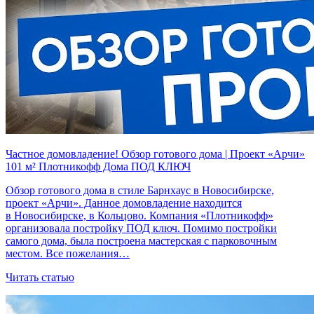
Частное домовладение! Обзор готового дома | Проект «Арчи»
101 м² Плотникофф Дома ПОД КЛЮЧ
Обзор готового дома в стиле Барнхаус в Новосибирске,
проект «Арчи». Данное домовладение находится
в Новосибирске, в Кольцово. Компания «Плотникофф»
организовала постройку ПОД ключ. Помимо постройки
самого дома, была построена мастерская с парковочным
местом. Все пожелания…
Читать статью