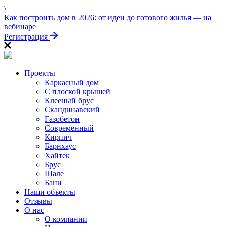
\
ПРОЙДИТЕ ТЕСТ
Как построить дом в 2026: от идеи до готового жилья — на
«Заберите выгоду!»
вебинаре
Регистрация
Проекты
Каркасный дом
С плоской крышей
Клееный брус
Скандинавский
Газобетон
Современный
Кирпич
Барнхаус
Хайтек
Брус
Шале
Бани
Наши объекты
Отзывы
О нас
О компании