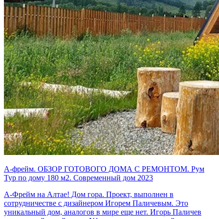
А-фрейм. ОБЗОР ГОТОВОГО ДОМА С РЕМОНТОМ. Рум
Тур по дому 180 м2. Современный дом 2023
А-Фрейм на Алтае! Дом гора. Проект, выполнен в
сотрудничестве с дизайнером Игорем Паличевым. Это
уникальный дом, аналогов в мире еще нет. Игорь Паличев