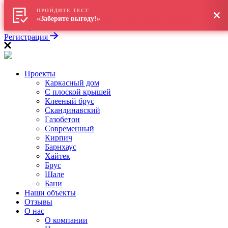
\
ПРОЙДИТЕ ТЕСТ
Как построить дом в 2026: от идеи до готового жилья — на
«Заберите выгоду!»
вебинаре
Регистрация
Проекты
Каркасный дом
С плоской крышей
Клееный брус
Скандинавский
Газобетон
Современный
Кирпич
Барнхаус
Хайтек
Брус
Шале
Бани
Наши объекты
Отзывы
О нас
О компании