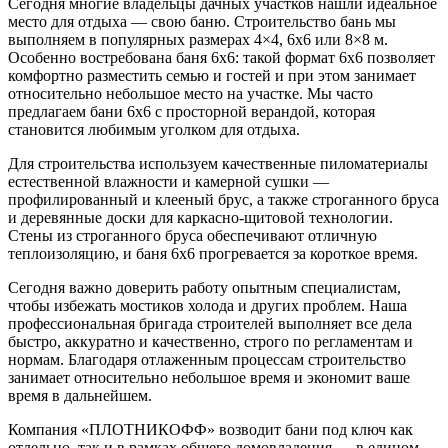
Сегодня многие владельцы дачных участков нашли идеальное
место для отдыха — свою баню. Строительство бань мы
выполняем в популярных размерах 4×4, 6х6 или 8×8 м.
Особенно востребована баня 6х6: такой формат 6х6 позволяет
комфортно разместить семью и гостей и при этом занимает
относительно небольшое место на участке. Мы часто
предлагаем бани 6х6 с просторной верандой, которая
становится любимым уголком для отдыха.
Для строительства используем качественные пиломатериалы
естественной влажности и камерной сушки —
профилированный и клееный брус, а также строганного бруса
и деревянные доски для каркасно-щитовой технологии.
Стены из строганного бруса обеспечивают отличную
теплоизоляцию, и баня 6х6 прогревается за короткое время.
Сегодня важно доверить работу опытным специалистам,
чтобы избежать мостиков холода и других проблем. Наша
профессиональная бригада строителей выполняет все дела
быстро, аккуратно и качественно, строго по регламентам и
нормам. Благодаря отлаженным процессам строительство
занимает относительно небольшое время и экономит ваше
время в дальнейшем.
Компания «ПЛОТНИКОФФ» возводит бани под ключ как
отдельно, так и в рамках общего домовладения — в едином