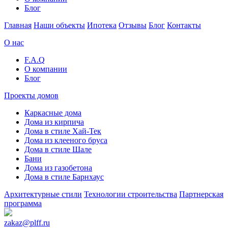
Блог
Главная
Наши объекты
Ипотека
Отзывы
Блог
Контакты
О нас
F.A.Q
О компании
Блог
Проекты домов
Каркасные дома
Дома из кирпича
Дома в стиле Хай-Тек
Дома из клееного бруса
Дома в стиле Шале
Бани
Дома из газобетона
Дома в стиле Барнхаус
Архитектурные стили
Технологии строительства
Партнерская
программа
zakaz
@
plff.ru