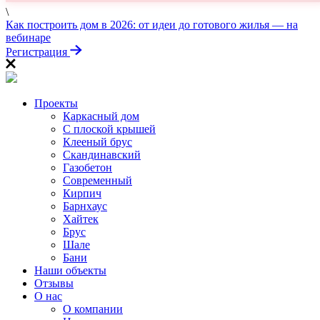
\
ПРОЙДИТЕ ТЕСТ
Как построить дом в 2026: от идеи до готового жилья — на
«Заберите выгоду!»
вебинаре
Регистрация
Проекты
Каркасный дом
С плоской крышей
Клееный брус
Скандинавский
Газобетон
Современный
Кирпич
Барнхаус
Хайтек
Брус
Шале
Бани
Наши объекты
Отзывы
О нас
О компании