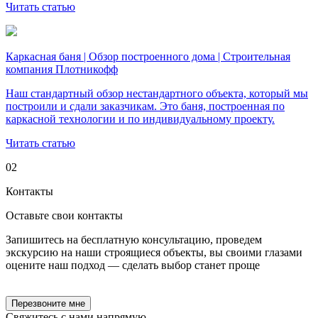
Читать статью
Каркасная баня | Обзор построенного дома | Строительная
компания Плотникофф
Наш стандартный обзор нестандартного объекта, который мы
построили и сдали заказчикам. Это баня, построенная по
каркасной технологии и по индивидуальному проекту.
Читать статью
02
Контакты
Оставьте свои
контакты
Запишитесь на бесплатную консультацию, проведем
экскурсию на наши строящиеся объекты, вы своими глазами
оцените наш подход — сделать выбор станет проще
Перезвоните мне
Свяжитесь с нами
напрямую