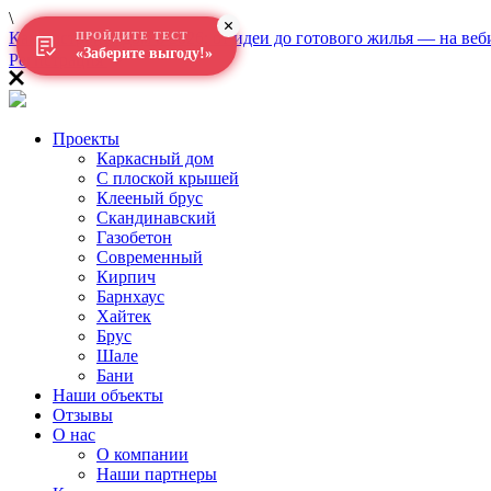
\
Как построить дом в 2026: от идеи до готового жилья — на веб
ПРОЙДИТЕ ТЕСТ
«Заберите выгоду!»
Регистрация
Проекты
Каркасный дом
С плоской крышей
Клееный брус
Скандинавский
Газобетон
Современный
Кирпич
Барнхаус
Хайтек
Брус
Шале
Бани
Наши объекты
Отзывы
О нас
О компании
Наши партнеры