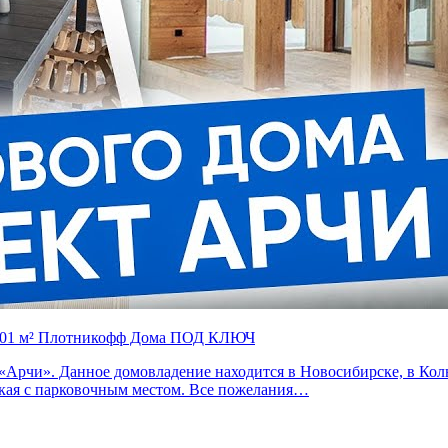
» 101 м² Плотникофф Дома ПОД КЛЮЧ
т «Арчи». Данное домовладение находится в Новосибирске, в К
ская с парковочным местом. Все пожелания…