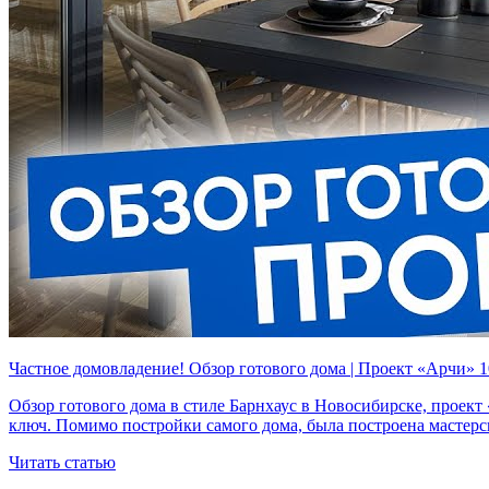
Частное домовладение! Обзор готового дома | Проект «Арчи
Обзор готового дома в стиле Барнхаус в Новосибирске, проек
ключ. Помимо постройки самого дома, была построена мастер
Читать статью