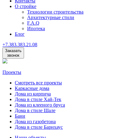
Контакты
О стройке
Технологии строительства
Архитектурные стили
F.A.Q
Ипотека
Блог
+7
.
383
.
383
.
21
.
08
Заказать
звонок
Проекты
Смотреть все проекты
Каркасные дома
Дома из кирпича
Дома в стиле Хай-Тек
Дома из клееного бруса
Дома в стиле Шале
Бани
Дома из газобетона
Дома в стиле Барнхаус
Наши объекты