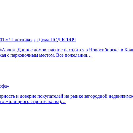
» 101 м² Плотникофф Дома ПОД КЛЮЧ
т «Арчи». Данное домовладение находится в Новосибирске, в К
ская с парковочным местом. Все пожелания…
рофа»
ярность и доверие покупателей на рынке загородной недвижимос
ого жилищного строительства)…