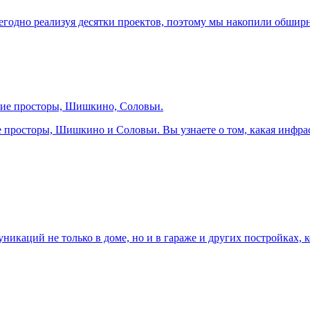
жегодно реализуя десятки проектов, поэтому мы накопили обшир
кие просторы, Шишкино, Соловьи.
просторы, Шишкино и Соловьи. Вы узнаете о том, какая инфрас
икаций не только в доме, но и в гараже и других постройках, 