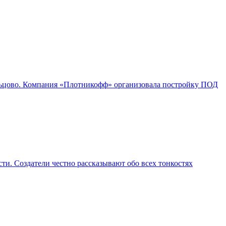
ольцово. Компания «Плотникофф» организовала постройку ПОД
ти. Создатели честно рассказывают обо всех тонкостях