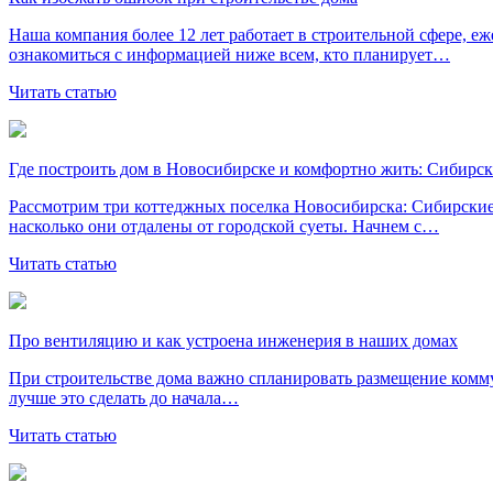
Наша компания более 12 лет работает в строительной сфере, е
ознакомиться с информацией ниже всем, кто планирует…
Читать статью
Где построить дом в Новосибирске и комфортно жить: Сибирс
Рассмотрим три коттеджных поселка Новосибирска: Сибирские 
насколько они отдалены от городской суеты. Начнем с…
Читать статью
Про вентиляцию и как устроена инженерия в наших домах
При строительстве дома важно спланировать размещение коммун
лучше это сделать до начала…
Читать статью