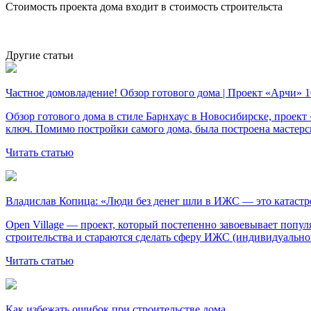
Стоимость проекта дома входит в стоимость строительста
Другие статьи
Частное домовладение! Обзор готового дома | Проект «Арчи
Обзор готового дома в стиле Барнхаус в Новосибирске, проек
ключ. Помимо постройки самого дома, была построена мастер
Читать статью
Владислав Копица: «Люди без денег шли в ИЖС — это катаст
Open Village — проект, который постепенно завоевывает попул
строительства и стараются сделать сферу ИЖС (индивидуальн
Читать статью
Как избежать ошибок при строительстве дома