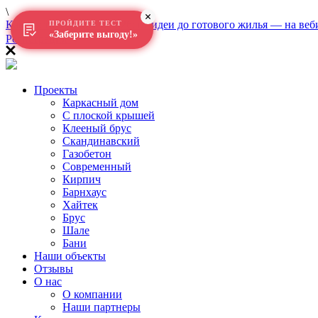
\
Как построить дом в 2026: от идеи до готового жилья — на веб
ПРОЙДИТЕ ТЕСТ
«Заберите выгоду!»
Регистрация
Проекты
Каркасный дом
С плоской крышей
Клееный брус
Скандинавский
Газобетон
Современный
Кирпич
Барнхаус
Хайтек
Брус
Шале
Бани
Наши объекты
Отзывы
О нас
О компании
Наши партнеры