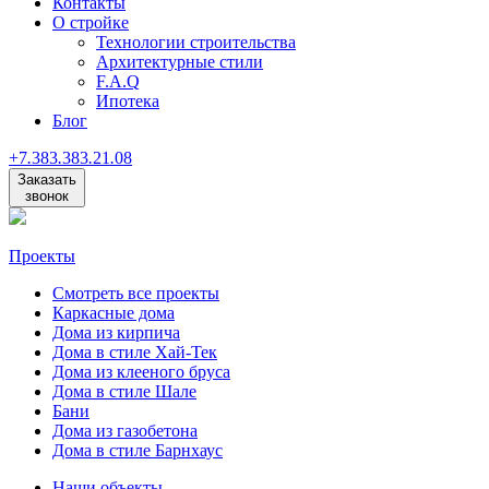
Контакты
О стройке
Технологии строительства
Архитектурные стили
F.A.Q
Ипотека
Блог
+7
.
383
.
383
.
21
.
08
Заказать
звонок
Проекты
Смотреть все проекты
Каркасные дома
Дома из кирпича
Дома в стиле Хай-Тек
Дома из клееного бруса
Дома в стиле Шале
Бани
Дома из газобетона
Дома в стиле Барнхаус
Наши объекты