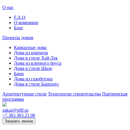
О нас
F.A.Q
О компании
Блог
Проекты домов
Каркасные дома
Дома из кирпича
Дома в стиле Хай-Тек
Дома из клееного бруса
Дома в стиле Шале
Бани
Дома из газобетона
Дома в стиле Барнхаус
Архитектурные стили
Технологии строительства
Партнерская
программа
zakaz
@
plff.ru
+7
.
383
.
383
.
21
.
08
Заказать звонок