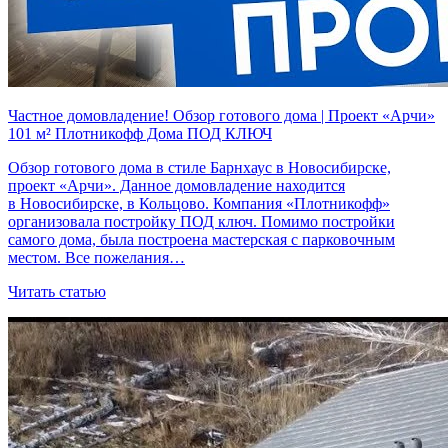
Частное домовладение! Обзор готового дома | Проект «Арчи»
101 м² Плотникофф Дома ПОД КЛЮЧ
Обзор готового дома в стиле Барнхаус в Новосибирске,
проект «Арчи». Данное домовладение находится
в Новосибирске, в Кольцово. Компания «Плотникофф»
организовала постройку ПОД ключ. Помимо постройки
самого дома, была построена мастерская с парковочным
местом. Все пожелания…
Читать статью