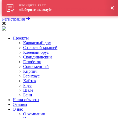
\
ПРОЙДИТЕ ТЕСТ
Как построить дом в 2026: от идеи до готового жилья — на
«Заберите выгоду!»
вебинаре
Регистрация
Проекты
Каркасный дом
С плоской крышей
Клееный брус
Скандинавский
Газобетон
Современный
Кирпич
Барнхаус
Хайтек
Брус
Шале
Бани
Наши объекты
Отзывы
О нас
О компании