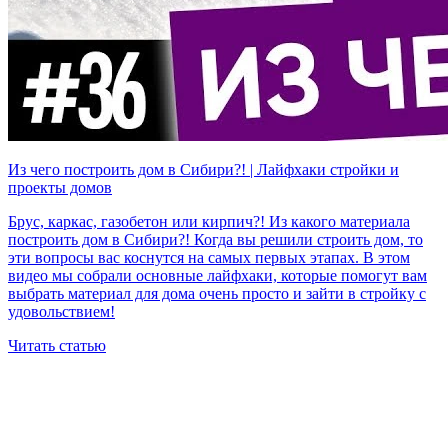
Из чего построить дом в Сибири?! | Лайфхаки стройки и
проекты домов
Брус, каркас, газобетон или кирпич?! Из какого материала
построить дом в Сибири?! Когда вы решили строить дом, то
эти вопросы вас коснутся на самых первых этапах. В этом
видео мы собрали основные лайфхаки, которые помогут вам
выбрать материал для дома очень просто и зайти в стройку с
удовольствием!
Читать статью