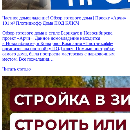
Частное домовладение! Обзор готового дома | Проект «Арчи»
101 м² Плотникофф Дома ПОД КЛЮЧ
Обзор готового дома в стиле Барнхаус в Новосибирске,
проект «Арчи». Данное домовладение находится
в Новосибирске, в Кольцово. Компания «Плотникофф»
организовала постройку ПОД ключ. Помимо постройки
самого дома, была построена мастерская с парковочным
местом. Все пожелания…
Читать статью