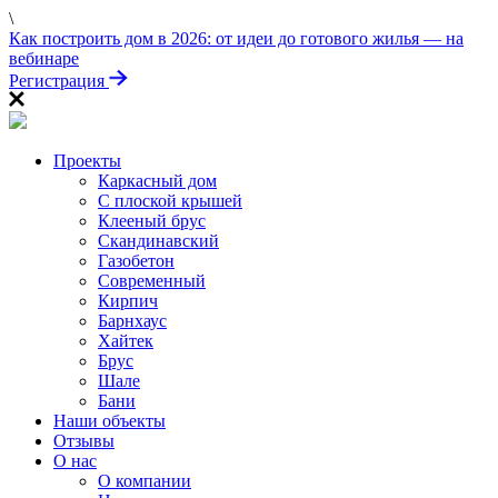
\
ПРОЙДИТЕ ТЕСТ
Как построить дом в 2026: от идеи до готового жилья — на
«Заберите выгоду!»
вебинаре
Регистрация
Проекты
Каркасный дом
С плоской крышей
Клееный брус
Скандинавский
Газобетон
Современный
Кирпич
Барнхаус
Хайтек
Брус
Шале
Бани
Наши объекты
Отзывы
О нас
О компании