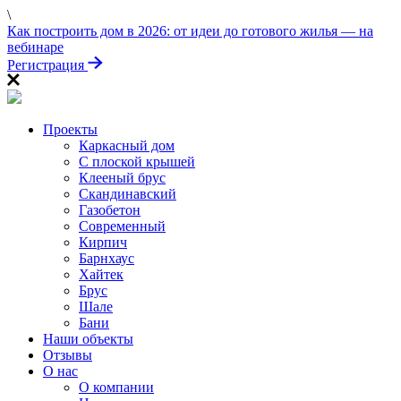
\
ПРОЙДИТЕ ТЕСТ
Как построить дом в 2026: от идеи до готового жилья — на
«Заберите выгоду!»
вебинаре
Регистрация
Проекты
Каркасный дом
С плоской крышей
Клееный брус
Скандинавский
Газобетон
Современный
Кирпич
Барнхаус
Хайтек
Брус
Шале
Бани
Наши объекты
Отзывы
О нас
О компании