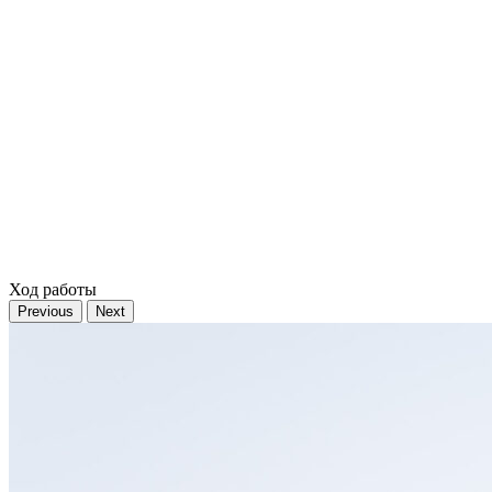
Ход работы
Previous
Next