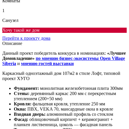
Комнаты
1
Санузел
Хочу такой же дом
Перейти к проекту дома
Описание
Данный проект победитель конкурса в номинациях:
«Лучшее
Домовладение»
по мнению бизнес-экосистемы Open Village
Siberia
и
мнению гостей выставки
Каркасный одноэтажный дом 107м2 в стиле Лофт, типовой
проект ХУГО
Фундамент:
монолитная железобетонная плита 300мм
Стены:
деревянный каркас 200 мм с перекрестным
утеплением (200+50 мм)
Кровля:
фальцевая кровля, утепление 250 мм
Окна:
ПВХ, VEKA 70, мансардные окна в кровле
Входная дверь:
алюминевый профиль со стеклом
Фасад:
облицовочный кирпичт + керамогранит +
планкен лиственница, цоколь — фасадная панель