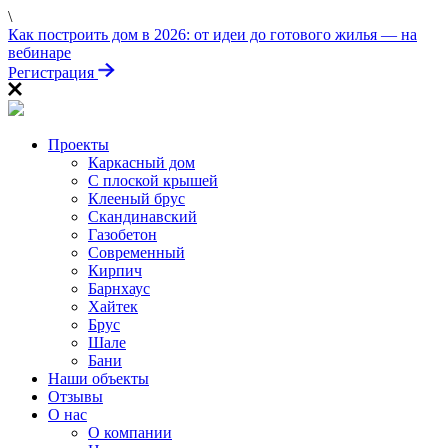
\
ПРОЙДИТЕ ТЕСТ
Как построить дом в 2026: от идеи до готового жилья — на
«Заберите выгоду!»
вебинаре
Регистрация
Проекты
Каркасный дом
С плоской крышей
Клееный брус
Скандинавский
Газобетон
Современный
Кирпич
Барнхаус
Хайтек
Брус
Шале
Бани
Наши объекты
Отзывы
О нас
О компании