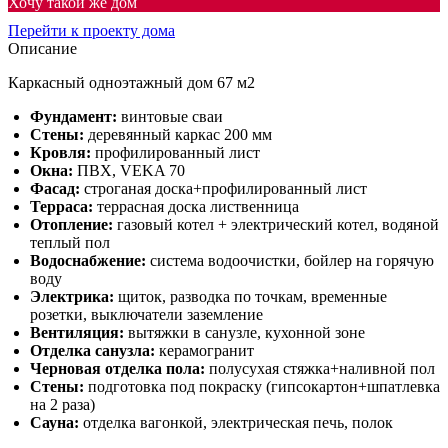
Хочу такой же дом
Перейти к проекту дома
Описание
Каркасный одноэтажный дом 67 м2
Фундамент:
винтовые сваи
Стены:
деревянный каркас 200 мм
Кровля:
профилированный лист
Окна:
ПВХ, VEKA 70
Фасад:
строганая доска+профилированный лист
Терраса:
террасная доска лиственница
Отопление:
газовый котел + электрический котел, водяной
теплый пол
Водоснабжение:
система водоочистки, бойлер на горячую
воду
Электрика:
щиток, разводка по точкам, временные
розетки, выключатели заземление
Вентиляция:
вытяжки в санузле, кухонной зоне
Отделка санузла:
керамогранит
Черновая отделка пола:
полусухая стяжка+наливной пол
Стены:
подготовка под покраску (гипсокартон+шпатлевка
на 2 раза)
Сауна:
отделка вагонкой, электрическая печь, полок