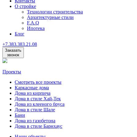
Контакты
О стройке
Технологии строительства
Архитектурные стили
F.A.Q
Ипотека
Блог
+7
.
383
.
383
.
21
.
08
Заказать
звонок
Проекты
Смотреть все проекты
Каркасные дома
Дома из кирпича
Дома в стиле Хай-Тек
Дома из клееного бруса
Дома в стиле Шале
Бани
Дома из газобетона
Дома в стиле Барнхаус
Наши объекты