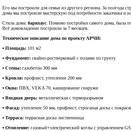
Его мы построили для семьи из другого региона. За полгода ст
дома мы построили мастерскую под потребности заказчика и на
Стиль дома:
барнхаус
. Помимо постройки самого дома, была п
Всё домовладение построили за 7 месяцев.
Техническое описание дома по проекту АРЧИ:
▪️
Площадь:
101 м2
▪️
Фундамент:
свайно-ростверковый с полами по грунту
▪️
Стены:
газобетон 300 мм
▪️
Кровля:
профлист, утепление 200 мм
▪️
Окна:
ПВХ, VEKA 70, каширование снаружи
▪️
Входная дверь:
металлическая с терморазрывом
▪️
Фасад:
утепление 50 мм, профлист, строганая доска с покрас
▪️
Терраса:
террасная доска лиственница
▪️
Отопление:
газовый+электрический котлы с управлением GS