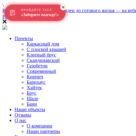
\
Как построить дом в 2026: от идеи до готового жилья — на веб
ПРОЙДИТЕ ТЕСТ
«Заберите выгоду!»
Регистрация
Проекты
Каркасный дом
С плоской крышей
Клееный брус
Скандинавский
Газобетон
Современный
Кирпич
Барнхаус
Хайтек
Брус
Шале
Бани
Наши объекты
Отзывы
О нас
О компании
Наши партнеры