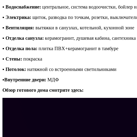
▪️
Водоснабжение:
центральное, система водоочистки, бойлер н
▪️
Электрика:
щиток, разводка по точкам, розетки, выключател
▪️
Вентиляция:
вытяжки в санузлах, котельной, кухонной зоне
▪️
Отделка санузла:
керамогранит, душевая кабина, сантехника
▪️
Отделка пола:
плитка ПВХ+керамогранит в тамбуре
▪️
Стены:
покраска
▪️
Потолок:
натяжной со встроенными светильниками
▪️
Внутренние двери:
МДФ
Обзор готового дома смотрите здесь: