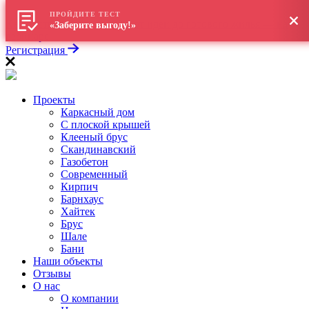
\
ПРОЙДИТЕ ТЕСТ
Как построить дом в 2026: от идеи до готового жилья — на
«Заберите выгоду!»
вебинаре
Регистрация
Проекты
Каркасный дом
С плоской крышей
Клееный брус
Скандинавский
Газобетон
Современный
Кирпич
Барнхаус
Хайтек
Брус
Шале
Бани
Наши объекты
Отзывы
О нас
О компании