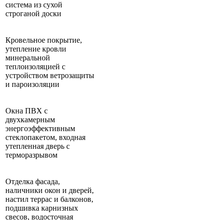
система из сухой
строганой доски
Кровельное покрытие,
утепление кровли
минеральной
теплоизоляцией с
устройством ветрозащиты
и пароизоляции
Окна ПВХ с
двухкамерным
энергоэффективным
стеклопакетом, входная
утепленная дверь с
терморазрывом
Отделка фасада,
наличники окон и дверей,
настил террас и балконов,
подшивка карнизных
свесов, водосточная