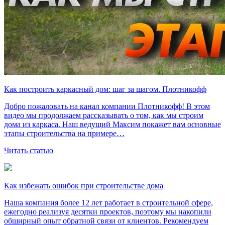
Как построить каркасный дом: шаг за шагом. Плотникофф
Добро пожаловать на канал компании Плотникофф! В этом
видео мы продолжаем рассказывать о том, как мы строим
дома из каркаса. Наш ведущий Максим покажет вам основные
этапы строительства на примере…
Читать статью
Как избежать ошибок при строительстве дома
Наша компания более 12 лет работает в строительной сфере,
ежегодно реализуя десятки проектов, поэтому мы накопили
обширный опыт обратной связи от клиентов. Рекомендуем