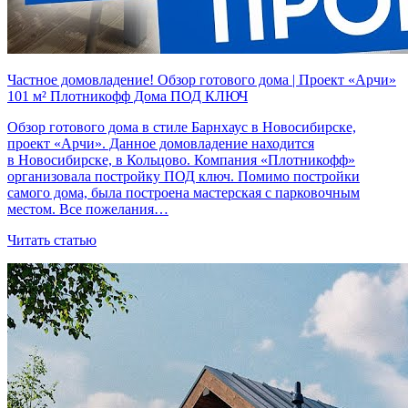
Частное домовладение! Обзор готового дома | Проект «Арчи»
101 м² Плотникофф Дома ПОД КЛЮЧ
Обзор готового дома в стиле Барнхаус в Новосибирске,
проект «Арчи». Данное домовладение находится
в Новосибирске, в Кольцово. Компания «Плотникофф»
организовала постройку ПОД ключ. Помимо постройки
самого дома, была построена мастерская с парковочным
местом. Все пожелания…
Читать статью