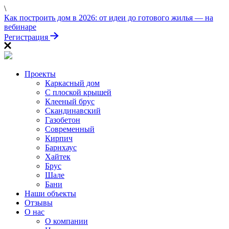
\
ПРОЙДИТЕ ТЕСТ
Как построить дом в 2026: от идеи до готового жилья — на
«Заберите выгоду!»
вебинаре
Регистрация
Проекты
Каркасный дом
С плоской крышей
Клееный брус
Скандинавский
Газобетон
Современный
Кирпич
Барнхаус
Хайтек
Брус
Шале
Бани
Наши объекты
Отзывы
О нас
О компании